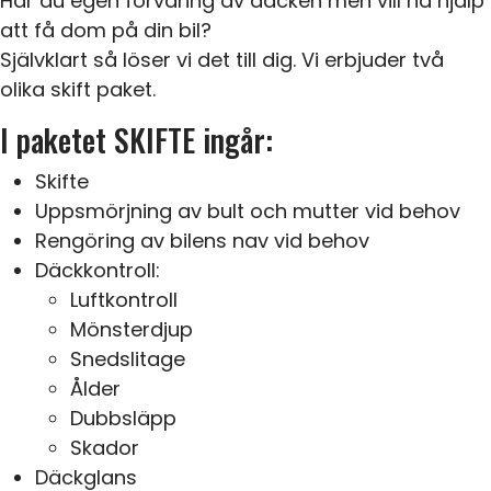
Har du egen förvaring av däcken men vill ha hjälp
att få dom på din bil?
Självklart så löser vi det till dig. Vi erbjuder två
olika skift paket.
I paketet SKIFTE ingår:
Skifte
Uppsmörjning av bult och mutter vid behov
Rengöring av bilens nav vid behov
Däckkontroll:
Luftkontroll
Mönsterdjup
Snedslitage
Ålder
Dubbsläpp
Skador
Däckglans