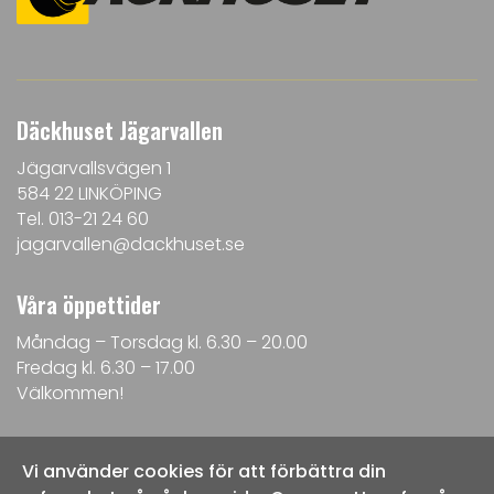
Däckhuset Jägarvallen
Jägarvallsvägen 1
584 22 LINKÖPING
Tel.
013-21 24 60
jagarvallen@dackhuset.se
Våra öppettider
Måndag – Torsdag kl. 6.30 – 20.00
Fredag kl. 6.30 – 17.00
Välkommen!
Följ oss
Vi använder cookies för att förbättra din