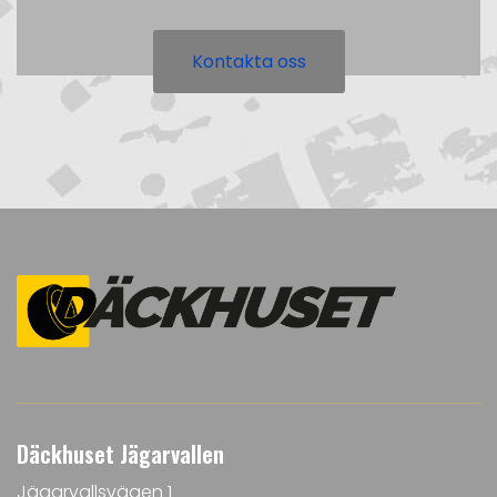
Kontakta oss
Däckhuset Jägarvallen
Jägarvallsvägen 1